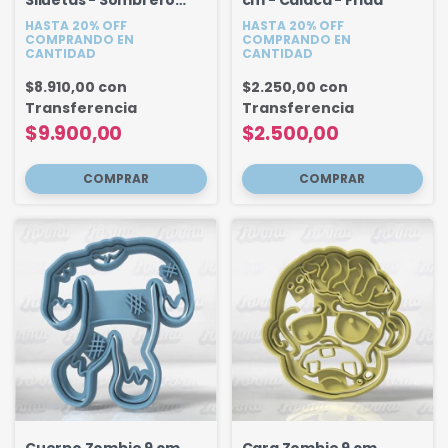
Siluetas - Sombrero
cm - Calaca - Frida
Fantasmas Caldero
HASTA 20% OFF
HASTA 20% OFF
COMPRANDO EN
COMPRANDO EN
CANTIDAD
CANTIDAD
$8.910,00
con
$2.250,00
con
Transferencia
Transferencia
$9.900,00
$2.500,00
Cuerpo Zombie 9 cm
Cara Zombie 9 cm